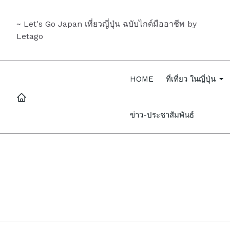
~ Let's Go Japan เที่ยวญี่ปุ่น ฉบับไกด์มืออาชีพ by
Letago
HOME
ที่เที่ยว ในญี่ปุ่น
ข่าว-ประชาสัมพันธ์