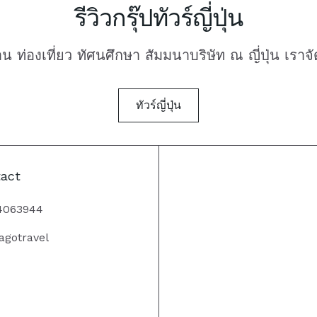
รีวิวกรุ๊ปทัวร์ญี่ปุ่น
าน ท่องเที่ยว ทัศนศึกษา สัมมนาบริษัท ณ ญี่ปุ่น เราจั
ทัวร์ญี่ปุ่น
act
4063944
agotravel