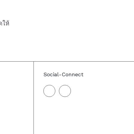
ดให้
Social-Connect