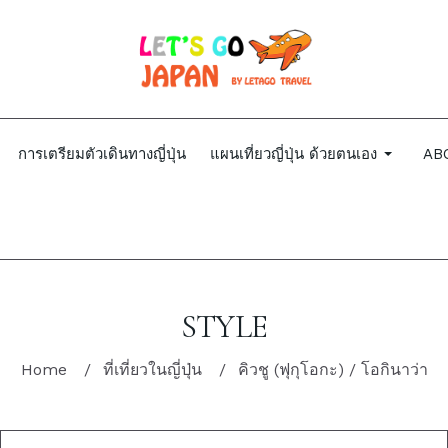
การเตรียมตัวเดินทางญี่ปุ่น
แผนเที่ยวญี่ปุ่น ด้วยตนเอง
AB
STYLE
Home
ที่เที่ยวในญี่ปุ่น
คิวชู (ฟุกุโอกะ) / โอกินาว่า