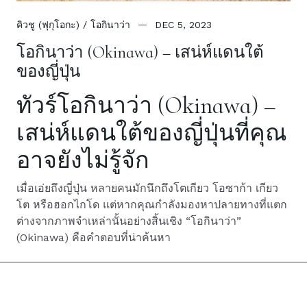
คิวชู (ฟุกุโอกะ) / โอกินาว่า
DEC 5, 2023
โอกินาว่า (Okinawa) – เสน่ห์แดนใต้
ของญี่ปุ่น
ทัวร์โอกินาว่า
(Okinawa) –
เสน่ห์แดนใต้ของญี่ปุ่นที่คุณ
อาจยังไม่รู้จัก
เมื่อเอ่ยถึงญี่ปุ่น หลายคนมักนึกถึงโตเกียว โอซาก้า เกียว
โต หรือฮอกไกโด แต่หากคุณกำลังมองหาปลายทางที่แตก
ต่างจากภาพจำเหล่านั้นอย่างสิ้นเชิง “โอกินาว่า”
(Okinawa) คือคำตอบที่น่าค้นหา