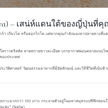
) – เสน่ห์แดนใต้ของญี่ปุ่นที่คุณ
 โอซาก้า เกียวโต หรือฮอกไกโด แต่หากคุณกำลังมองหาปลายทางที่แตก
สีฟ้าใสราวคริสตัล หาดทรายขาวละเอียด บรรยากาศผ่อนคลายแบบโพลี
ี่ของประเทศ
ประวัติศาสตร์ วัฒนธรรมอาหารที่มีอัตลักษณ์ และวิถีชีวิตที่เนิบช้าแ
ด้วยเกาะมากกว่า 150 เกาะ กระจายตัวอยู่ในมหาสมุทรแปซิฟิกตอนใ
 “นะฮะ” (Naha)