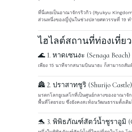
ที่นี่เคยเป็นอาณาจักรริวกิว (Ryukyu Kingdom
ส่วนหนึ่งของญี่ปุ่นในช่วงปลายศตวรรษที่ 19
ไฮไลต์สถานที่ท่องเที่ย
🌊 1. หาดเซนงะ (Senaga Beach)
เพียง 15 นาทีจากสนามบินนาฮะ ก็สามารถสัมผ
🏯 2. ปราสาทชูริ (Shurijo Castle)
มรดกโลกยูเนสโกที่เป็นศูนย์กลางของอาณาจักรร
พื้นที่โดยรอบ ซึ่งยังคงสะท้อนวัฒนธรรมดั้งเดิมไ
🐬 3. พิพิธภัณฑ์สัตว์น้ำชูราอูม
หนึ่งในพิพิธภัณฑ์สัตว์น้ำที่ใหญ่ที่สุดในโลก