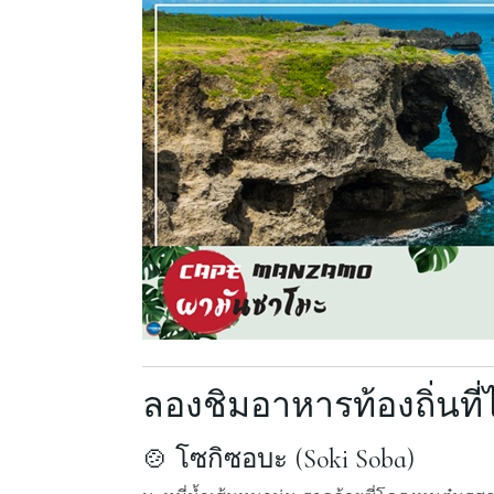
ลองชิมอาหารท้องถิ่นที
🍲 โซกิซอบะ (Soki Soba)