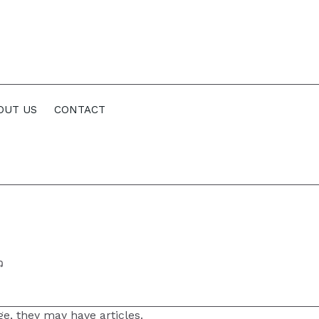
OUT US
CONTACT
ว
ge, they may have articles.