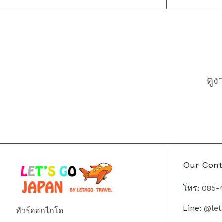
ดูง
Our Cont
โทร:
085-
Line:
@let
ทัวร์ฮอกไกโด