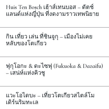
Huis Ten Bosch เฮ้าส์เทนบอส – ดัตช์
แลนด์แห่งญี่ปุ่น ที่งดงามราวเทพนิยาย
กิน เที่ยว เล่น ที่ชินจูกุ – เมืองไม่เคย
หลับของโตเกียว
ฟุกุโอกะ & ดะไซฟุ (Fukuoka & Dazaifu)
– เสน่ห์แห่งคิวชู
แวะโอไดบะ – เที่ยวโตเกียวสไตล์โม
เดิร์นริมทะเล